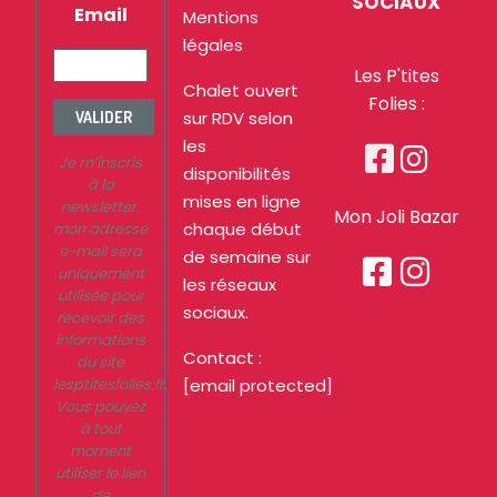
SOCIAUX
Email
Mentions
légales
Les P'tites
Chalet ouvert
Folies :
sur RDV selon
VALIDER
les


Je m’inscris
disponibilités
à la
mises en ligne
newsletter.
Mon Joli Bazar
chaque début
mon adresse
e-mail sera
de semaine sur


uniquement
les réseaux
utilisée pour
sociaux.
recevoir des
informations
Contact :
du site
lesptitesfolies.fr.
[email protected]
Vous pouvez
à tout
moment
utiliser le lien
de