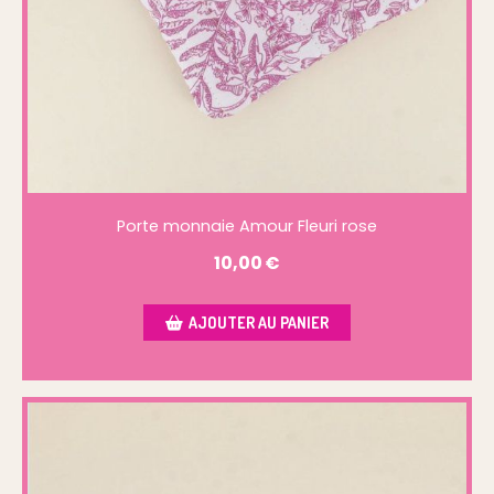
Porte monnaie Amour Fleuri rose
10,00
€
AJOUTER AU PANIER