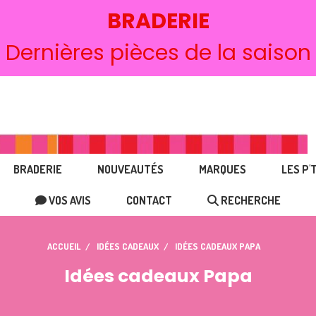
BRADERIE
Dernières pièces de la saison
BRADERIE
NOUVEAUTÉS
MARQUES
LES P'
VOS AVIS
CONTACT
RECHERCHE
ACCUEIL
IDÉES CADEAUX
IDÉES CADEAUX PAPA
Idées cadeaux Papa