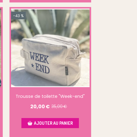
-43 %
Trousse de toilette "Week-end"
20,00
€
35,00
€
AJOUTER AU PANIER