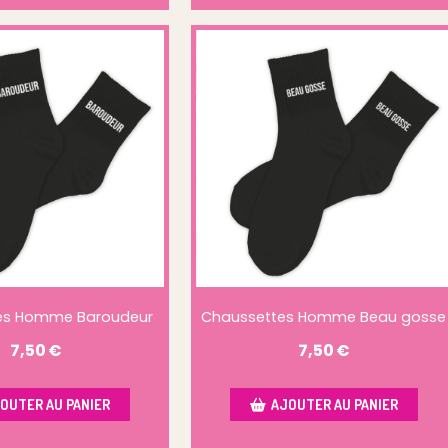
es Homme Baroudeur
Chaussettes Homme Beau gosse
7,50
€
7,50
€
OUTER AU PANIER
AJOUTER AU PANIER