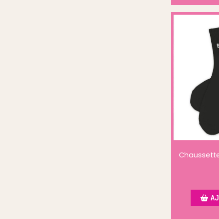
Chaussett
AJ