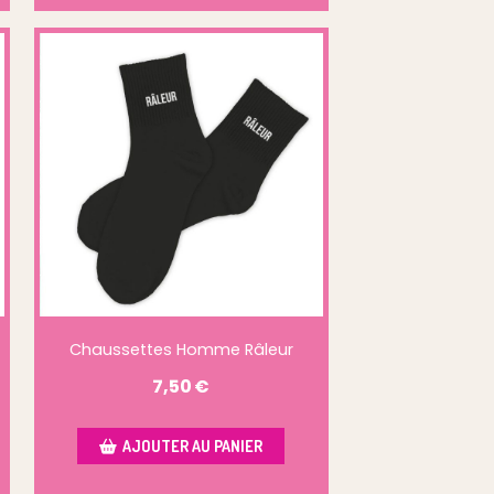
Chaussettes Homme Râleur
7,50
€
AJOUTER AU PANIER