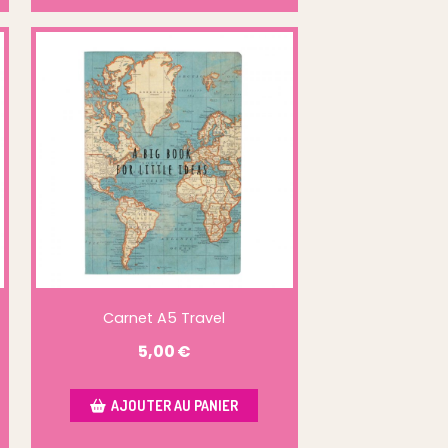
Carnet A5 Travel
5,00
€
AJOUTER AU PANIER