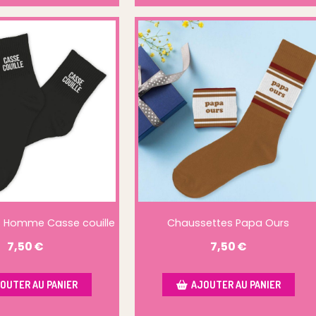
 Homme Casse couille
Chaussettes Papa Ours
7,50
€
7,50
€
OUTER AU PANIER
AJOUTER AU PANIER