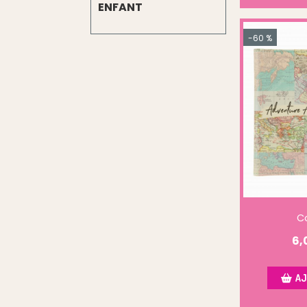
ENFANT
-60 %
Co
6,
AJ