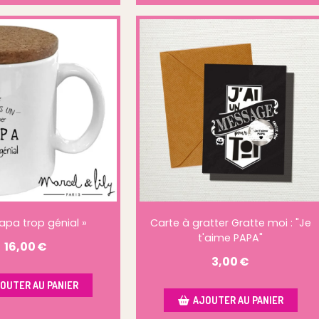
apa trop génial »
Carte à gratter Gratte moi : "Je
t'aime PAPA"
16,00
€
3,00
€
OUTER AU PANIER
AJOUTER AU PANIER