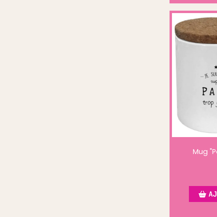
Mug "P
AJ