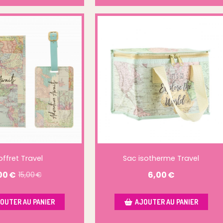
ffret Travel
Sac isotherme Travel
00
€
6,00
€
15,00
€
OUTER AU PANIER
AJOUTER AU PANIER