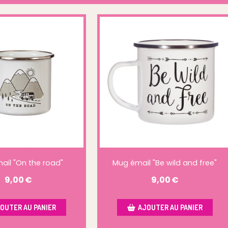
ail "On the road"
Mug émail "Be wild and free"
9,00
€
9,00
€
OUTER AU PANIER
AJOUTER AU PANIER