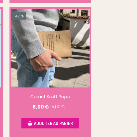
-47 %
Carnet Kraft Papa
8,00
€
15,00
€
AJOUTER AU PANIER