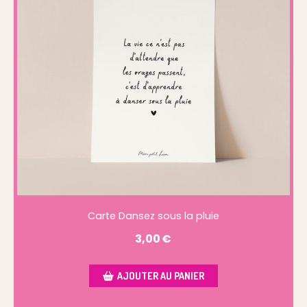
Carte Dansez sous la pluie
3,00
€
AJOUTER AU PANIER