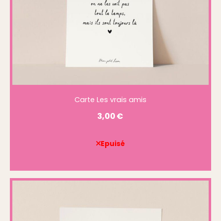
Carte Les vrais amis
3,00
€
Epuisé