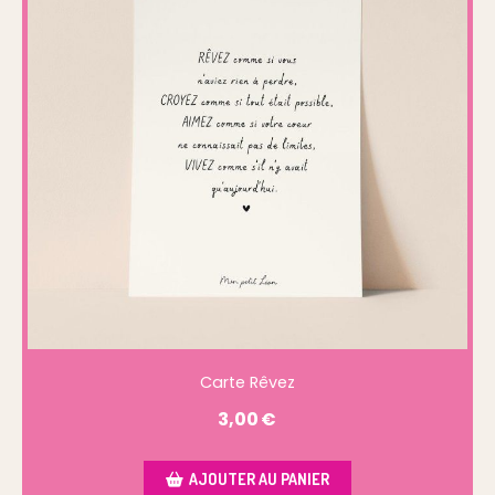
Carte Rêvez
3,00
€
AJOUTER AU PANIER