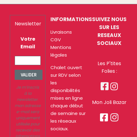
INFORMATIONS
SUIVEZ NOUS
Newsletter
SUR LES
Livraisons
RESEAUX
Votre
CGV
SOCIAUX
Email
Mentions
légales
Les P'tites
Chalet ouvert
Folies :
sur RDV selon
VALIDER
les


Je m’inscris
disponibilités
à la
mises en ligne
newsletter.
Mon Joli Bazar
chaque début
mon adresse
e-mail sera
de semaine sur


uniquement
les réseaux
utilisée pour
sociaux.
recevoir des
informations