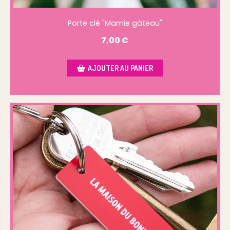
Porte clé "Mamie gâteau"
7,00
€
AJOUTER AU PANIER