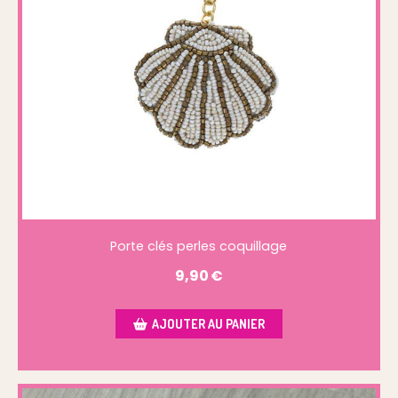
Porte clés perles coquillage
9,90
€
AJOUTER AU PANIER