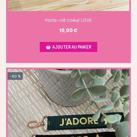
Porte-clé coeur LOVE
10,00
€
AJOUTER AU PANIER
-60 %