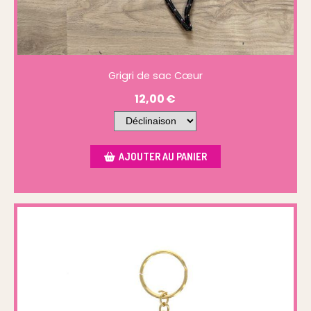
Grigri de sac Cœur
12,00
€
AJOUTER AU PANIER