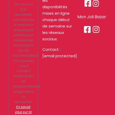
les


Je m’inscris
disponibilités
à la
mises en ligne
newsletter.
Mon Joli Bazar
chaque début
mon adresse
e-mail sera
de semaine sur


uniquement
les réseaux
utilisée pour
sociaux.
recevoir des
informations
Contact :
du site
lesptitesfolies.fr.
[email protected]
Vous pouvez
à tout
moment
utiliser le lien
de
désabonnement
intégré dans
la
newsletter.
En savoir
plus sur la