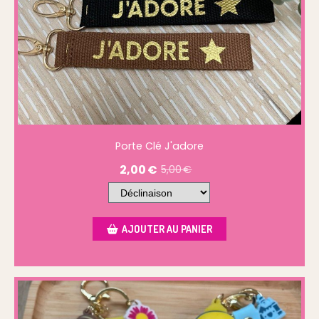
Porte Clé J'adore
2,00
€
5,00
€
AJOUTER AU PANIER