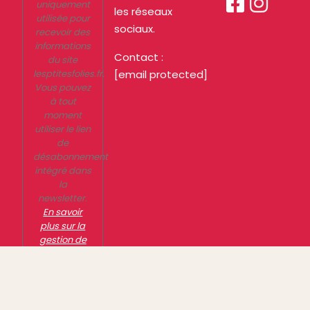


uniquement
les réseaux
utilisée pour
sociaux.
recevoir des
informations
Contact :
du site
lesptitesfolies.fr.
[email protected]
Vous pouvez
à tout
moment
utiliser le lien
de
désabonnement
intégré dans
la
newsletter.
En savoir
plus sur la
gestion de
vos données
et vos droits