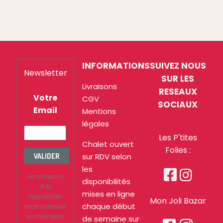
INFORMATIONS
SUIVEZ NOUS
Newsletter
SUR LES
Livraisons
RESEAUX
Votre
CGV
SOCIAUX
Email
Mentions
légales
Les P'tites
Chalet ouvert
Folies :
sur RDV selon
VALIDER
les


Je m’inscris
disponibilités
à la
mises en ligne
newsletter.
Mon Joli Bazar
chaque début
mon adresse
e-mail sera
de semaine sur