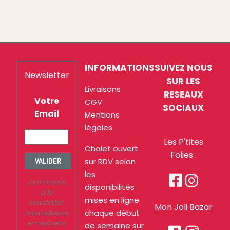
INFORMATIONS
SUIVEZ NOUS
Newsletter
SUR LES
Livraisons
RESEAUX
Votre
CGV
SOCIAUX
Email
Mentions
légales
Les P'tites
Chalet ouvert
Folies :
sur RDV selon
VALIDER
les


Je m’inscris
disponibilités
à la
mises en ligne
newsletter.
Mon Joli Bazar
chaque début
mon adresse
e-mail sera
de semaine sur