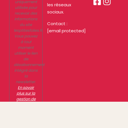


uniquement
les réseaux
utilisée pour
sociaux.
recevoir des
informations
Contact :
du site
lesptitesfolies.fr.
[email protected]
Vous pouvez
à tout
moment
utiliser le lien
de
désabonnement
intégré dans
la
newsletter.
En savoir
plus sur la
gestion de
vos données
et vos droits