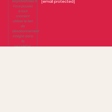
lesptitesfolies.fr.
[email protected]
Vous pouvez
à tout
moment
utiliser le lien
de
désabonnement
intégré dans
la
newsletter.
En savoir
plus sur la
gestion de
vos données
et vos droits