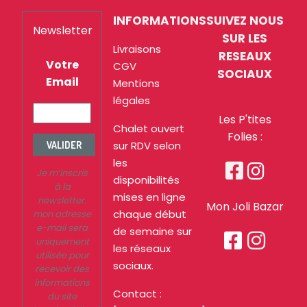
INFORMATIONS
SUIVEZ NOUS
Newsletter
SUR LES
Livraisons
RESEAUX
Votre
CGV
SOCIAUX
Email
Mentions
légales
Les P'tites
Chalet ouvert
Folies :
sur RDV selon
VALIDER
les


Je m’inscris
disponibilités
à la
mises en ligne
newsletter.
Mon Joli Bazar
chaque début
mon adresse
e-mail sera
de semaine sur


uniquement
les réseaux
utilisée pour
sociaux.
recevoir des
informations
Contact :
du site