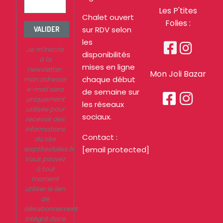
Les P'tites
Chalet ouvert
Folies :
sur RDV selon
VALIDER
les


Je m’inscris
disponibilités
à la
mises en ligne
newsletter.
Mon Joli Bazar
chaque début
mon adresse
e-mail sera
de semaine sur


uniquement
les réseaux
utilisée pour
sociaux.
recevoir des
informations
Contact :
du site
lesptitesfolies.fr.
[email protected]
Vous pouvez
à tout
moment
utiliser le lien
de
désabonnement
intégré dans