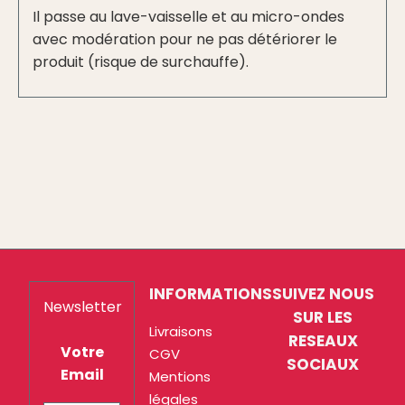
Il passe au lave-vaisselle et au micro-ondes
avec modération pour ne pas détériorer le
produit (risque de surchauffe).
INFORMATIONS
SUIVEZ NOUS
Newsletter
SUR LES
Livraisons
RESEAUX
Votre
CGV
SOCIAUX
Email
Mentions
légales