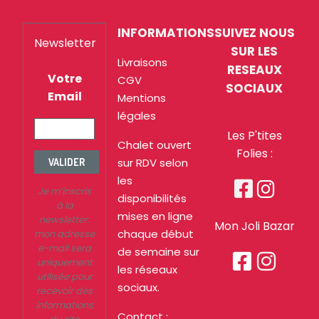
INFORMATIONS
SUIVEZ NOUS
Newsletter
SUR LES
Livraisons
RESEAUX
Votre
CGV
SOCIAUX
Email
Mentions
légales
Les P'tites
Chalet ouvert
Folies :
sur RDV selon
VALIDER
les


Je m’inscris
disponibilités
à la
mises en ligne
newsletter.
Mon Joli Bazar
chaque début
mon adresse
e-mail sera
de semaine sur


uniquement
les réseaux
utilisée pour
sociaux.
recevoir des
informations
Contact :