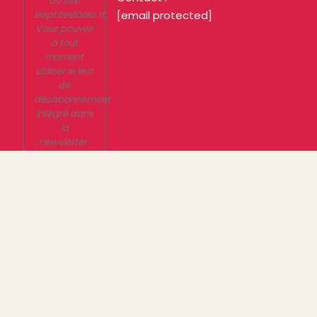
du site
lesptitesfolies.fr.
[email protected]
Vous pouvez
à tout
moment
utiliser le lien
de
désabonnement
intégré dans
la
newsletter.
En savoir
plus sur la
gestion de
vos données
et vos droits