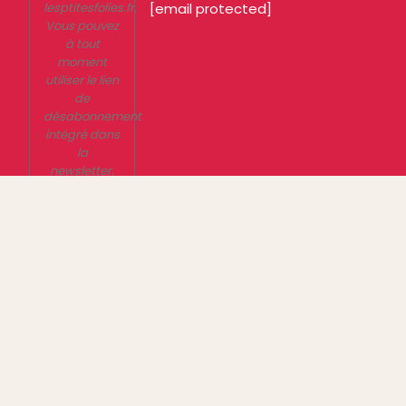
lesptitesfolies.fr.
[email protected]
Vous pouvez
à tout
moment
utiliser le lien
de
désabonnement
intégré dans
la
newsletter.
En savoir
plus sur la
gestion de
vos données
et vos droits