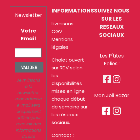
INFORMATIONS
SUIVEZ NOUS
Newsletter
SUR LES
Livraisons
RESEAUX
Votre
CGV
SOCIAUX
Email
Mentions
légales
Les P'tites
Chalet ouvert
Folies :
sur RDV selon
VALIDER
les


Je m’inscris
disponibilités
à la
mises en ligne
newsletter.
Mon Joli Bazar
chaque début
mon adresse
e-mail sera
de semaine sur


uniquement
les réseaux
utilisée pour
sociaux.
recevoir des
informations
Contact :
du site