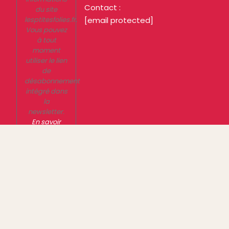
Contact :
du site
lesptitesfolies.fr.
[email protected]
Vous pouvez
à tout
moment
utiliser le lien
de
désabonnement
intégré dans
la
newsletter.
En savoir
plus sur la
gestion de
vos données
et vos droits