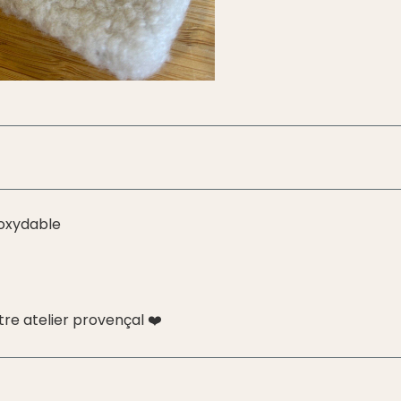
inoxydable
tre atelier provençal ❤️