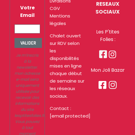
Livraisons
RESEAUX
Votre
CGV
SOCIAUX
Email
Mentions
légales
Les P'tites
Chalet ouvert
Folies :
sur RDV selon
VALIDER
les


Je m’inscris
disponibilités
à la
mises en ligne
newsletter.
Mon Joli Bazar
chaque début
mon adresse
e-mail sera
de semaine sur


uniquement
les réseaux
utilisée pour
sociaux.
recevoir des
informations
Contact :
du site
lesptitesfolies.fr.
[email protected]
Vous pouvez
à tout
moment