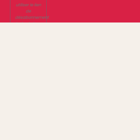
utiliser le lien
de
désabonnement
intégré dans
la
newsletter.
En savoir
plus sur la
gestion de
vos données
et vos droits
Mentions Légales
Politique de confidentialité
Mon Compte
Créer un site internet