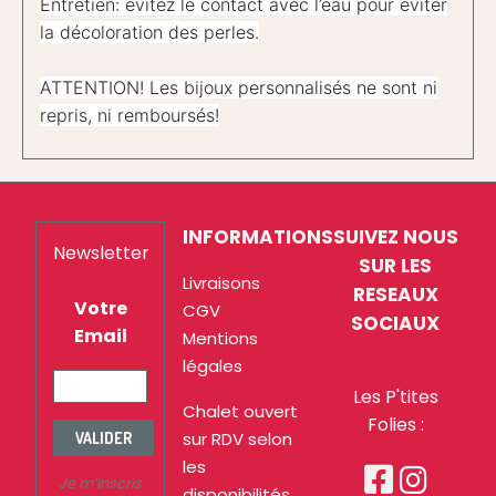
Entretien: évitez le contact avec l’eau pour éviter
la décoloration des perles.
ATTENTION! Les bijoux personnalisés ne sont ni
repris, ni remboursés!
INFORMATIONS
SUIVEZ NOUS
Newsletter
SUR LES
Livraisons
RESEAUX
Votre
CGV
SOCIAUX
Email
Mentions
légales
Les P'tites
Chalet ouvert
Folies :
sur RDV selon
VALIDER
les


Je m’inscris
disponibilités