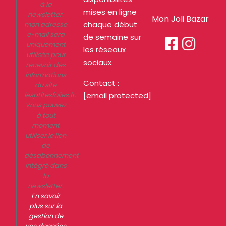
à la
mises en ligne
newsletter.
Mon Joli Bazar
chaque début
mon adresse
e-mail sera
de semaine sur


uniquement
les réseaux
utilisée pour
sociaux.
recevoir des
informations
Contact :
du site
lesptitesfolies.fr.
[email protected]
Vous pouvez
à tout
moment
utiliser le lien
de
désabonnement
intégré dans
la
newsletter.
En savoir
plus sur la
gestion de