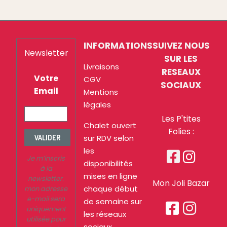
INFORMATIONS
SUIVEZ NOUS
Newsletter
SUR LES
Livraisons
RESEAUX
Votre
CGV
SOCIAUX
Email
Mentions
légales
Les P'tites
Chalet ouvert
Folies :
sur RDV selon
VALIDER
les


Je m’inscris
disponibilités
à la
mises en ligne
newsletter.
Mon Joli Bazar
chaque début
mon adresse
e-mail sera
de semaine sur


uniquement
les réseaux
utilisée pour
sociaux.