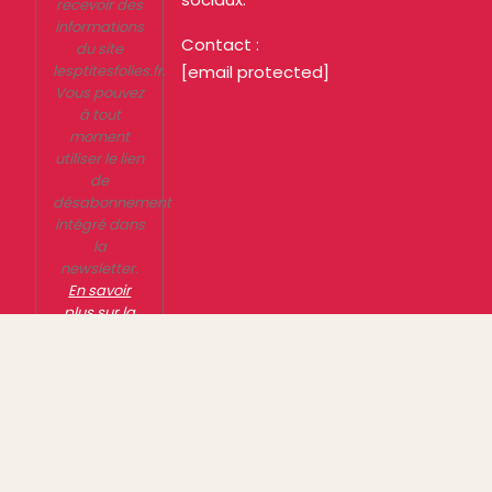
recevoir des
informations
Contact :
du site
lesptitesfolies.fr.
[email protected]
Vous pouvez
à tout
moment
utiliser le lien
de
désabonnement
intégré dans
la
newsletter.
En savoir
plus sur la
gestion de
vos données
et vos droits