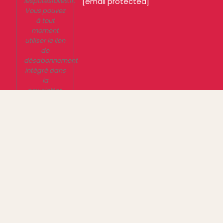
lesptitesfolies.fr.
[email protected]
Vous pouvez
à tout
moment
utiliser le lien
de
désabonnement
intégré dans
la
newsletter.
En savoir
plus sur la
gestion de
vos données
et vos droits