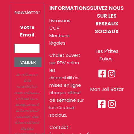
INFORMATIONS
SUIVEZ NOUS
Newsletter
SUR LES
Livraisons
RESEAUX
Votre
CGV
SOCIAUX
Email
Mentions
légales
Les P'tites
Chalet ouvert
Folies :
sur RDV selon
VALIDER
les


Je m’inscris
disponibilités
à la
mises en ligne
newsletter.
Mon Joli Bazar
chaque début
mon adresse
e-mail sera
de semaine sur


uniquement
les réseaux
utilisée pour
sociaux.
recevoir des
informations
Contact :
du site