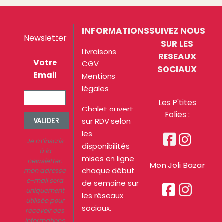
INFORMATIONS
SUIVEZ NOUS
Newsletter
SUR LES
Livraisons
RESEAUX
Votre
CGV
SOCIAUX
Email
Mentions
légales
Les P'tites
Chalet ouvert
Folies :
sur RDV selon
VALIDER
les


Je m’inscris
disponibilités
à la
mises en ligne
newsletter.
Mon Joli Bazar
chaque début
mon adresse
e-mail sera
de semaine sur


uniquement
les réseaux
utilisée pour
sociaux.
recevoir des
informations