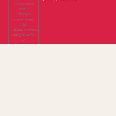
Vous pouvez
à tout
moment
utiliser le lien
de
désabonnement
intégré dans
la
newsletter.
En savoir
plus sur la
gestion de
vos données
et vos droits