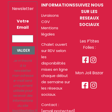
INFORMATIONS
SUIVEZ NOUS
Newsletter
SUR LES
Livraisons
RESEAUX
Votre
CGV
SOCIAUX
Email
Mentions
légales
Les P'tites
Chalet ouvert
Folies :
sur RDV selon
VALIDER
les


Je m’inscris
disponibilités
à la
mises en ligne
newsletter.
Mon Joli Bazar
chaque début
mon adresse
e-mail sera
de semaine sur


uniquement
les réseaux
utilisée pour
sociaux.
recevoir des
informations
Contact :
du site
lesptitesfolies.fr.
[email protected]