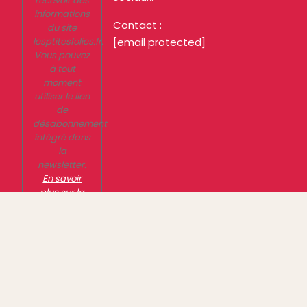
recevoir des
informations
Contact :
du site
lesptitesfolies.fr.
[email protected]
Vous pouvez
à tout
moment
utiliser le lien
de
désabonnement
intégré dans
la
newsletter.
En savoir
plus sur la
gestion de
vos données
et vos droits