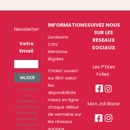
INFORMATIONS
SUIVEZ NOUS
Newsletter
SUR LES
Livraisons
RESEAUX
Votre
CGV
SOCIAUX
Email
Mentions
légales
Les P'tites
Chalet ouvert
Folies :
sur RDV selon
VALIDER
les


Je m’inscris
disponibilités
à la
mises en ligne
newsletter.
Mon Joli Bazar
chaque début
mon adresse
e-mail sera
de semaine sur


uniquement
les réseaux
utilisée pour
sociaux.