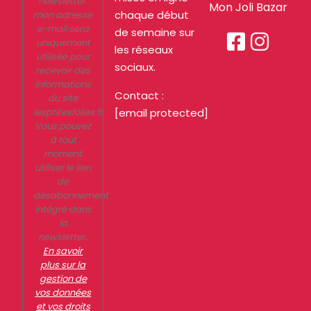
newsletter.
Mon Joli Bazar
chaque début
mon adresse
e-mail sera
de semaine sur


uniquement
les réseaux
utilisée pour
sociaux.
recevoir des
informations
Contact :
du site
lesptitesfolies.fr.
[email protected]
Vous pouvez
à tout
moment
utiliser le lien
de
désabonnement
intégré dans
la
newsletter.
En savoir
plus sur la
gestion de
vos données
et vos droits