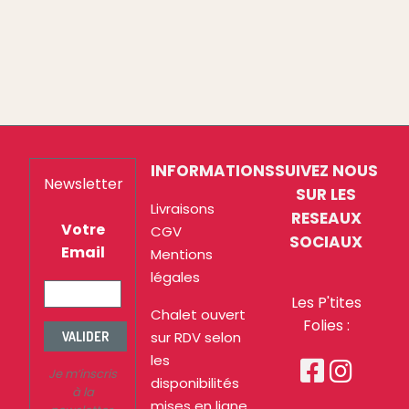
INFORMATIONS
SUIVEZ NOUS
Newsletter
SUR LES
Livraisons
RESEAUX
Votre
CGV
SOCIAUX
Email
Mentions
légales
Les P'tites
Chalet ouvert
Folies :
sur RDV selon
VALIDER
les


Je m’inscris
disponibilités
à la
mises en ligne