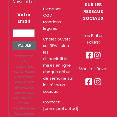
Newsletter
SUR LES
Livraisons
RESEAUX
Votre
CGV
SOCIAUX
Email
Mentions
légales
Les P'tites
Chalet ouvert
Folies :
sur RDV selon
VALIDER
les


Je m’inscris
disponibilités
à la
mises en ligne
newsletter.
Mon Joli Bazar
chaque début
mon adresse
e-mail sera
de semaine sur


uniquement
les réseaux
utilisée pour
sociaux.
recevoir des
informations
Contact :
du site
lesptitesfolies.fr.
[email protected]
Vous pouvez