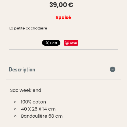
39,00
€
Epuisé
La petite cachottière
Save
Description
Sac week end
100% coton
40 X 26 X 14 cm
Bandoulière 68 cm