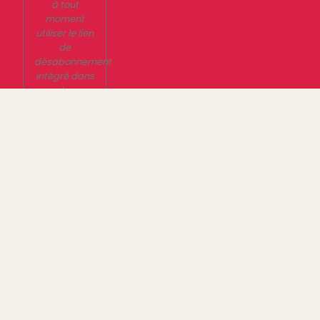
à tout
moment
utiliser le lien
de
désabonnement
intégré dans
la
newsletter.
En savoir
plus sur la
gestion de
vos données
et vos droits
Mentions Légales
Politique de confidentialité