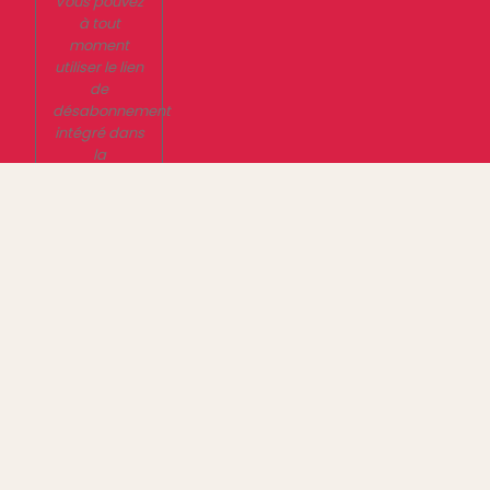
Vous pouvez
à tout
moment
utiliser le lien
de
désabonnement
intégré dans
la
newsletter.
En savoir
plus sur la
gestion de
vos données
et vos droits