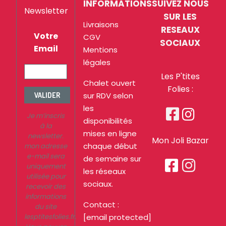
INFORMATIONS
SUIVEZ NOUS
Newsletter
SUR LES
Livraisons
RESEAUX
Votre
CGV
SOCIAUX
Email
Mentions
légales
Les P'tites
Chalet ouvert
Folies :
sur RDV selon
VALIDER
les


Je m’inscris
disponibilités
à la
mises en ligne
newsletter.
Mon Joli Bazar
chaque début
mon adresse
e-mail sera
de semaine sur


uniquement
les réseaux
utilisée pour
sociaux.
recevoir des
informations
Contact :
du site
lesptitesfolies.fr.
[email protected]