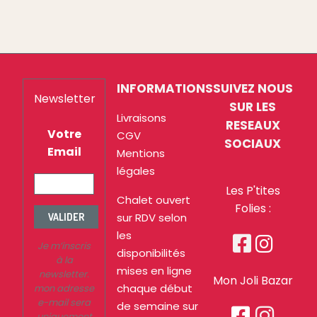
INFORMATIONS
SUIVEZ NOUS
Newsletter
SUR LES
Livraisons
RESEAUX
Votre
CGV
SOCIAUX
Email
Mentions
légales
Les P'tites
Chalet ouvert
Folies :
sur RDV selon
VALIDER
les


Je m’inscris
disponibilités
à la
mises en ligne
newsletter.
Mon Joli Bazar
chaque début
mon adresse
e-mail sera
de semaine sur


uniquement