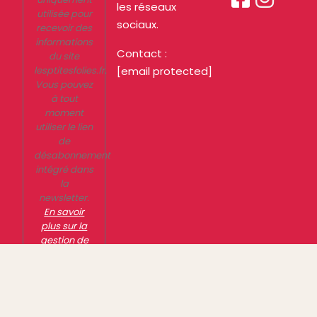
les réseaux
utilisée pour
sociaux.
recevoir des
informations
Contact :
du site
lesptitesfolies.fr.
[email protected]
Vous pouvez
à tout
moment
utiliser le lien
de
désabonnement
intégré dans
la
newsletter.
En savoir
plus sur la
gestion de
vos données
et vos droits