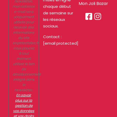
newsletter.
Mon Joli Bazar
chaque début
mon adresse
e-mail sera
de semaine sur


uniquement
les réseaux
utilisée pour
sociaux.
recevoir des
informations
Contact :
du site
lesptitesfolies.fr.
[email protected]
Vous pouvez
à tout
moment
utiliser le lien
de
désabonnement
intégré dans
la
newsletter.
En savoir
plus sur la
gestion de
vos données
et vos droits