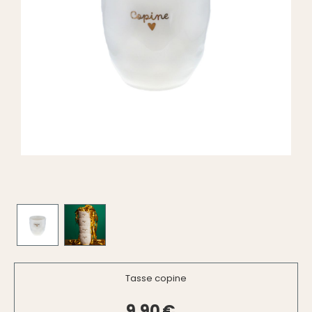
Tasse copine
9,90
€