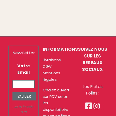
INFORMATIONS
SUIVEZ NOUS
Newsletter
SUR LES
Livraisons
RESEAUX
Votre
CGV
SOCIAUX
Email
Mentions
légales
Les P'tites
Chalet ouvert
Folies :
sur RDV selon
VALIDER
les


Je m’inscris
disponibilités
à la
mises en ligne