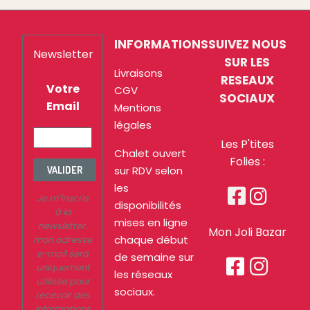
INFORMATIONS
SUIVEZ NOUS
Newsletter
SUR LES
Livraisons
RESEAUX
Votre
CGV
SOCIAUX
Email
Mentions
légales
Les P'tites
Chalet ouvert
Folies :
sur RDV selon
VALIDER
les


Je m’inscris
disponibilités
à la
mises en ligne
newsletter.
Mon Joli Bazar
chaque début
mon adresse
e-mail sera
de semaine sur


uniquement
les réseaux
utilisée pour
sociaux.
recevoir des
informations