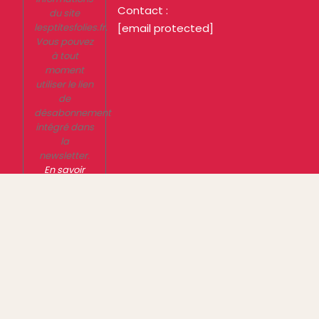
Contact :
du site
lesptitesfolies.fr.
[email protected]
Vous pouvez
à tout
moment
utiliser le lien
de
désabonnement
intégré dans
la
newsletter.
En savoir
plus sur la
gestion de
vos données
et vos droits